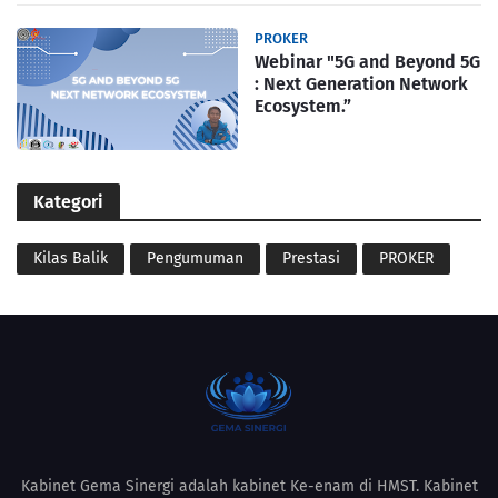
PROKER
Webinar "5G and Beyond 5G
: Next Generation Network
Ecosystem.”
Kategori
Kilas Balik
Pengumuman
Prestasi
PROKER
Kabinet Gema Sinergi adalah kabinet Ke-enam di HMST. Kabinet