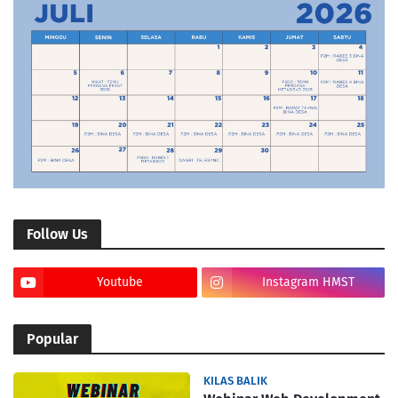
Follow Us
Youtube
Instagram HMST
Popular
KILAS BALIK