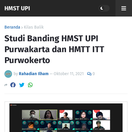
HMST UPI
Beranda
Kilas Balik
Studi Banding HMST UPI
Purwakarta dan HMTT ITT
Purwokerto
by
Rahadian Ilham
—
Oktober 11, 2021
0