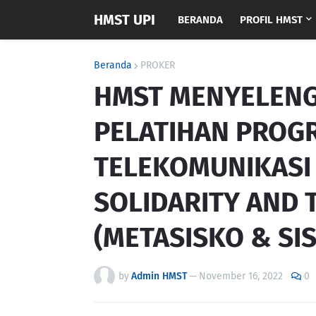
HMST UPI
BERANDA
PROFIL HMST
Beranda
PROKER
HMST MENYELEN
PELATIHAN PROGR
TELEKOMUNIKASI 
SOLIDARITY AND
(METASISKO & SI
by
Admin HMST
—
November 16, 2022
0