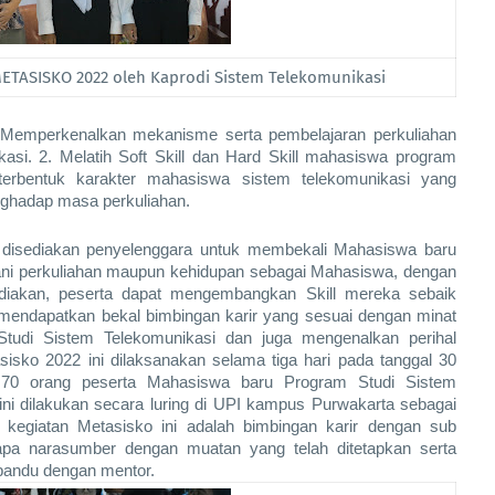
ETASISKO 2022 oleh Kaprodi Sistem Telekomunikasi
. Memperkenalkan mekanisme serta pembelajaran perkuliahan 
si. 2. Melatih Soft Skill dan Hard Skill mahasiswa program 
terbentuk karakter mahasiswa sistem telekomunikasi yang 
 menghadap masa perkuliahan.
 disediakan penyelenggara untuk membekali Mahasiswa baru 
lani perkuliahan maupun kehidupan sebagai Mahasiswa, dengan 
diakan, peserta dapat mengembangkan Skill mereka sebaik 
mendapatkan bekal bimbingan karir yang sesuai dengan minat 
tudi Sistem Telekomunikasi dan juga mengenalkan perihal 
sko 2022 ini dilaksanakan selama tiga hari pada tanggal 30 
 70 orang peserta Mahasiswa baru Program Studi Sistem 
ini dilakukan secara luring di UPI kampus Purwakarta sebagai 
 kegiatan Metasisko ini adalah bimbingan karir dengan sub 
apa narasumber dengan muatan yang telah ditetapkan serta 
ipandu dengan mentor.