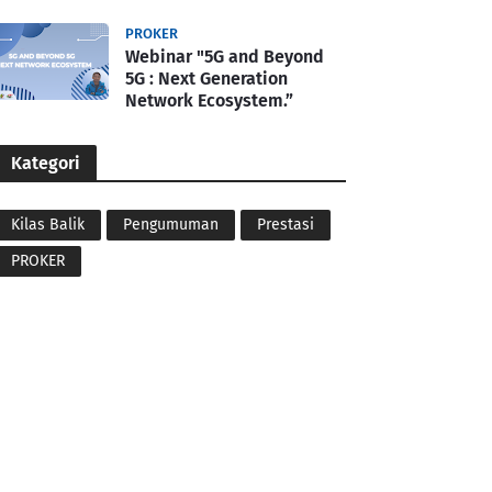
PROKER
Webinar "5G and Beyond
5G : Next Generation
Network Ecosystem.”
Kategori
Kilas Balik
Pengumuman
Prestasi
PROKER